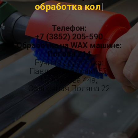
шлифовка
|
Телефон:
+7 (3852) 205-590
Обработка на WAX машине:
Попова 214
Ручная обработка:
Павловский тракт 52,
Ползунова 44а,
Солнечная Поляна 22