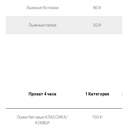
Лыжные ботинки
80 ₽
Лыжные палки
50 ₽
Прокат 4 часа
1 Категория
2 
Лыжи беговые КЛАССИКА/
150 ₽
КОМБИ