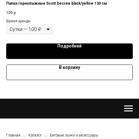
Палки горнолыжные Scott Decree black/yellow 130 см
Пал
100
р.
10
Время аренды
Вре
Подробней
В корзину
Главная
→
Каталог
→
Беговые лыжи и аксессуары