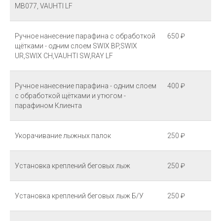
MB077, VAUHTI LF
Ручное нанесение парафина с обработкой
650 ₽
щётками - одним слоем SWIX BP,SWIX
UR,SWIX CH,VAUHTI SW,RAY LF
Ручное нанесение парафина - одним слоем
400 ₽
с обработкой щётками и утюгом -
парафином Клиента
Укорачивание лыжных палок
250 ₽
Установка креплений беговых лыж
250 ₽
Установка креплений беговых лыж Б/У
250 ₽