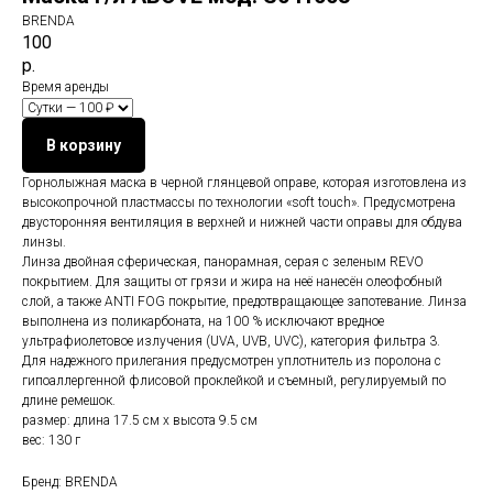
BRENDA
100
р.
Время аренды
В корзину
Горнолыжная маска в черной глянцевой оправе, которая изготовлена из
высокопрочной пластмассы по технологии «soft touch». Предусмотрена
двусторонняя вентиляция в верхней и нижней части оправы для обдува
линзы.
Линза двойная сферическая, панорамная, серая с зеленым REVO
покрытием. Для защиты от грязи и жира на неё нанесён олеофобный
слой, а также ANTI FOG покрытие, предотвращающее запотевание. Линза
выполнена из поликарбоната, на 100 % исключают вредное
ультрафиолетовое излучения (UVA, UVB, UVC), категория фильтра 3.
Для надежного прилегания предусмотрен уплотнитель из поролона с
гипоаллергенной флисовой проклейкой и съемный, регулируемый по
длине ремешок.
размер: длина 17.5 см х высота 9.5 см
вес: 130 г
Бренд: BRENDA