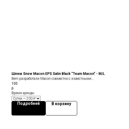
Шлем Snow Macon EPS Satin Black "Team Macon" - M/L
Bern разработали Macon совместно с известными
100
представителями андегрунд тусовки и скейдбординга. Необходимо
р.
было, чтобы шлем сочетал в себе и тонкость конструкции, высокое
Время аренды
качество и основательность, а так же, чтобы подходил для
использования и зимой и летом.
Подробней
В корзину