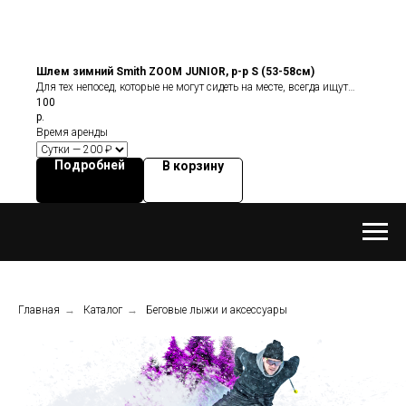
Шлем зимний Smith ZOOM JUNIOR, р-р S (53-58см)
Для тех непосед, которые не могут сидеть на месте, всегда ищут
100
приключений на свою голову и находят их. Уважаемые родители,
р.
вы будете безумно рады если ваш ребенок найдет эти
Время аренды
приключения в шлеме Zoom. Даже в самых интересных забавах
на горе Zoom максимально обезопасит и будет защищать вашего
Подробней
В корзину
непоседу!
Главная
→
Каталог
→
Беговые лыжи и аксессуары