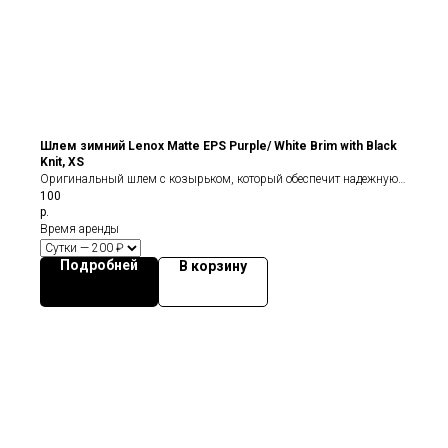
Шлем зимний Lenox Matte EPS Purple/ White Brim with Black
Knit, XS
Оригинальный шлем с козырьком, который обеспечит надежную и
100
комфортную защиту на доске, велосипеде или на лыжах. Где бы
р.
Вы ни были, Lenox отлично справится с поставленной задачей.
Время аренды
Подробней
В корзину