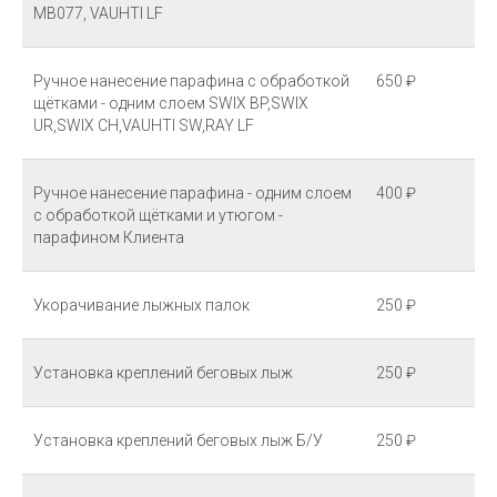
MB077, VAUHTI LF
Ручное нанесение парафина с обработкой
650 ₽
щётками - одним слоем SWIX BP,SWIX
UR,SWIX CH,VAUHTI SW,RAY LF
Ручное нанесение парафина - одним слоем
400 ₽
с обработкой щётками и утюгом -
парафином Клиента
Укорачивание лыжных палок
250 ₽
Установка креплений беговых лыж
250 ₽
Установка креплений беговых лыж Б/У
250 ₽