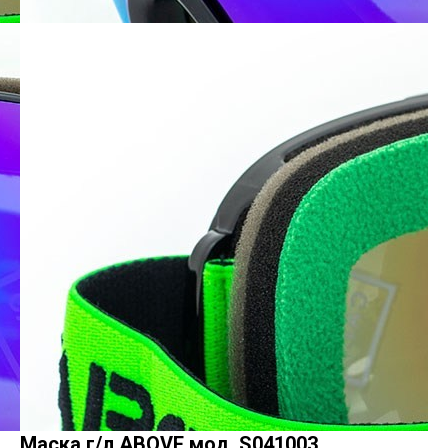
Маска г/л ABOVE мод. S041003