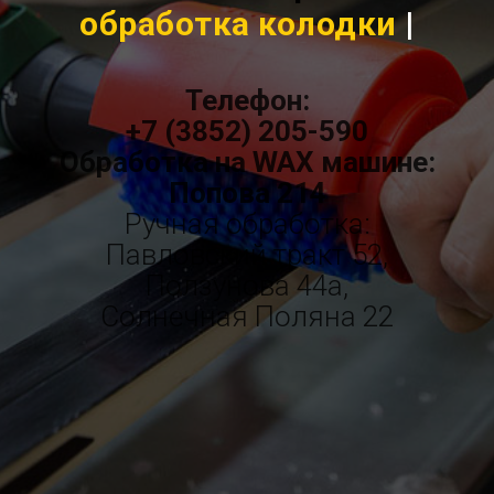
шлифовка ск
|
Телефон:
+7 (3852) 205-590
Обработка на WAX машине:
Попова 214
Ручная обработка:
Павловский тракт 52,
Ползунова 44а,
Солнечная Поляна 22