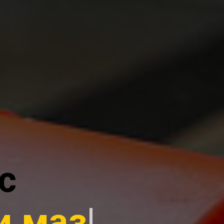
с
ьз
|