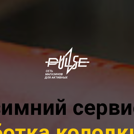
зимний серви
ифовка скол