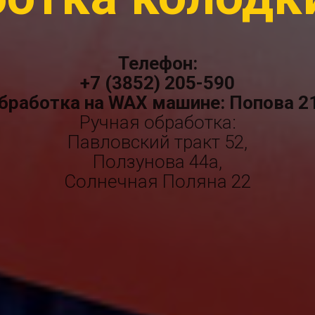
Телефон:
+7 (3852) 205-590
бработка на WAX машине: Попова 2
Ручная обработка:
Павловский тракт 52,
Ползунова 44а,
Солнечная Поляна 22