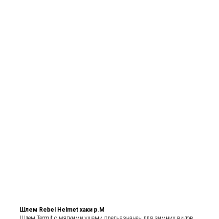
Шлем Rebel Helmet хаки р.M
Шлем Termit с мягкими ушами предназначен для зимних видов