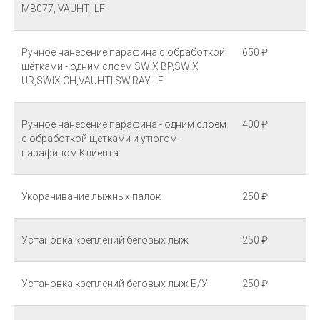
MB077, VAUHTI LF
Ручное нанесение парафина с обработкой
650 ₽
щётками - одним слоем SWIX BP,SWIX
UR,SWIX CH,VAUHTI SW,RAY LF
Ручное нанесение парафина - одним слоем
400 ₽
с обработкой щётками и утюгом -
парафином Клиента
Укорачивание лыжных палок
250 ₽
Установка креплений беговых лыж
250 ₽
Установка креплений беговых лыж Б/У
250 ₽