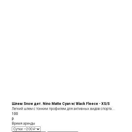
Шлем Snow дет. Nino Matte Cyan w/ Black Fleece - XS/S
Легкий шлем с тонким профилем для активных видов спорта.
100
Бесшовный поликарбонатный корпус формируется по
р.
запатентованной технологии застывания жидкой пены Zip Mold.
Время аренды
Шлем оснащен сменным вязаным лайнером на флисе, поэтому
подойдет для катания при самом широком температурном