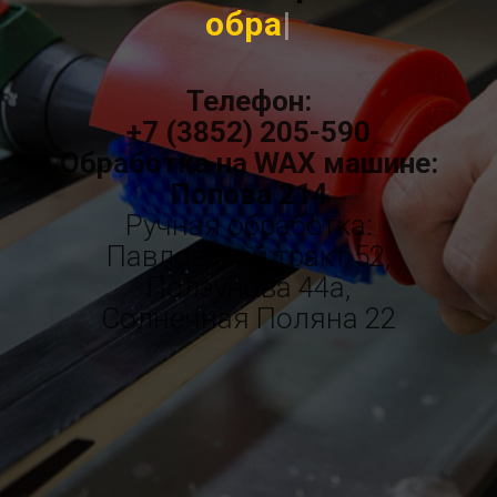
шлифовка скользящей
пове
|
Телефон:
+7 (3852) 205-590
Обработка на WAX машине:
Попова 214
Ручная обработка:
Павловский тракт 52,
Ползунова 44а,
Солнечная Поляна 22