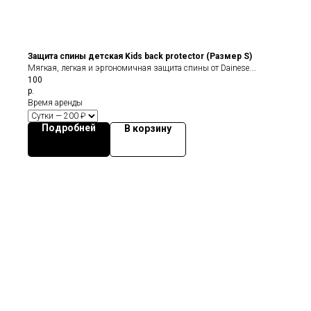
Защита спины детская Kids back protector (Размер S)
Мягкая, легкая и эргономичная защита спины от Dainese.
100
Шестигранные пластины разного диаметра обеспечивают
р.
максимальную свободу движений и адаптируются к форме
Время аренды
спины. Материал Crash Absorb превосходно поглощает удары, а
форма элементов распределяет энергию удара по всей
Подробней
В корзину
поверхности защиты. Тканевая основа Jersy Hole обеспечивает
воздухообмен. Предусмотрен съемный поясной ремень с
возможностью регулировки длины.