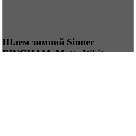
Шлем зимний Sinner
BINGHAM, Matte White, р-р
S
Snow
Лыжный шлем для фрирайда гарантирует надежную защиту и
поглощение ударов благодаря технологии ABS.
Этот шлем оснащен быстросъемной пряжкой, держателем для
очков, вентилируемой оболочкой и удобной системой
адаптации размера, поэтому вы всегда сможете подобрать
подходящий размер.
Мягкая флисовая подкладка снимается и стирается, что очень
приятно после интенсивного дня на склонах.
Размер: M/L