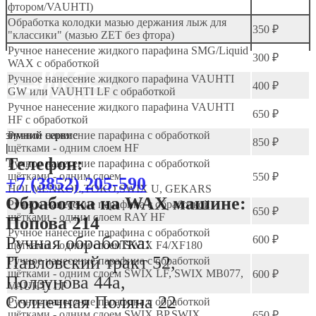
фтором/VAUHTI)
Обработка колодки мазью держания лыж для
350 ₽
"классики" (мазью ZET без фтора)
Ручное нанесение жидкого парафина SMG/Liquid
300 ₽
WAX с обработкой
Ручное нанесение жидкого парафина VAUHTI
400 ₽
GW или VAUHTI LF с обработкой
Ручное нанесение жидкого парафина VAUHTI
650 ₽
HF с обработкой
зимний сервис
Ручное нанесение парафина с обработкой
850 ₽
|
щётками - одним слоем HF
Телефон:
Ручное нанесение парафина с обработкой
щётками - одним слоем
550 ₽
+7 (3852) 205-590
HOLMENKOL,TOKO,SWIX U, GEKARS
Обработка на WAX машине:
Ручное нанесение парафина с обработкой
650 ₽
щётками - одним слоем RAY HF
Попова 214
Ручное нанесение парафина с обработкой
Ручная обработка:
600 ₽
щётками - одним слоем SWIX F4/XF180
Павловский тракт 52,
Ручное нанесение парафина с обработкой
щётками - одним слоем SWIX LF, SWIX MB077,
600 ₽
Ползунова 44а,
VAUHTI LF
Солнечная Поляна 22
Ручное нанесение парафина с обработкой
щётками - одним слоем SWIX BP,SWIX
650 ₽