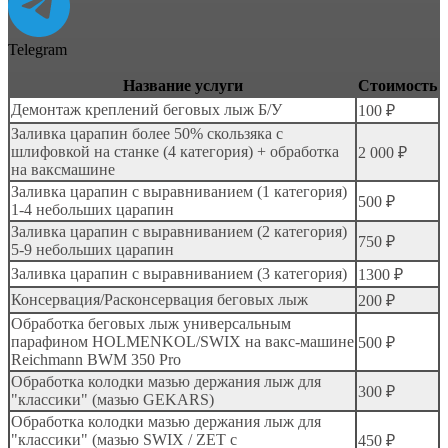
Telegram
Название услуги
Стоимость
Демонтаж креплений беговых лыж Б/У
100 ₽
Заливка царапин более 50% скользяка с
шлифовкой на станке (4 категория) + обработка
2 000 ₽
на ваксмашине
Заливка царапин с выравниванием (1 категория)
500 ₽
1-4 небольших царапин
Заливка царапин с выравниванием (2 категория)
750 ₽
5-9 небольших царапин
Заливка царапин с выравниванием (3 категория)
1300 ₽
Консервация/Расконсервация беговых лыж
200 ₽
Обработка беговых лыж универсальным
парафином HOLMENKOL/SWIX на вакс-машине
500 ₽
Reichmann BWM 350 Pro
Обработка колодки мазью держания лыж для
300 ₽
"классики" (мазью GEKARS)
Обработка колодки мазью держания лыж для
"классики" (мазью SWIX / ZET с
450 ₽