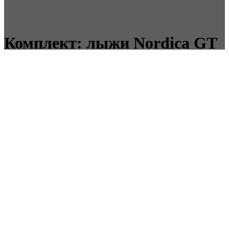
Комплект: лыжи Nordica GT
75 + крепление VIST N ADV
P.R.EVO, 152см
Nordica
Nordica GT создана для лыжников-любителей среднего
уровня. Модель обладает хорошим контролем и комфортной
жесткостью. За счет чего варианты применения GT очень
широки: лыжа хорошо себя ведет как на жесткой или разбитой
трассе, так и на свежем снегу.
Товар: Горные лыжи
Размер: 152
Бренд: Nordica